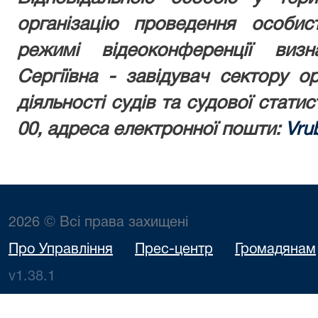
організацію проведення особи
режимі відеоконференції виз
Сергіївна - завідувач сектору ор
діяльності судів та судової статист
00, адреса електронної пошти:
Vru
2026 © Всі права захищені
Про Управління
Прес-центр
Громадянам
v1.38.1