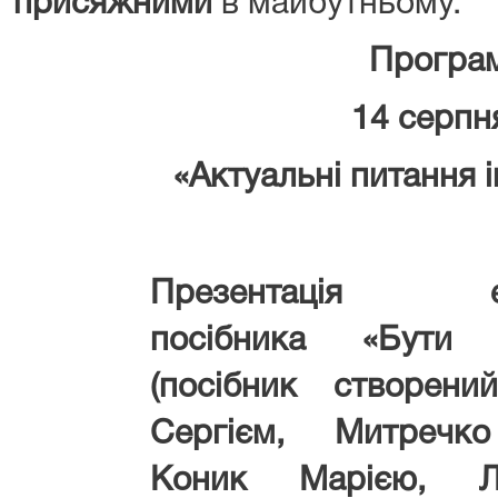
присяжними
в майбутньому.
Програма за
14 серпня 202
«Актуальні питання інст
Презентація еле
посібника «Бути 
(посібник створени
Сергієм, Митречк
Коник Марією, Л