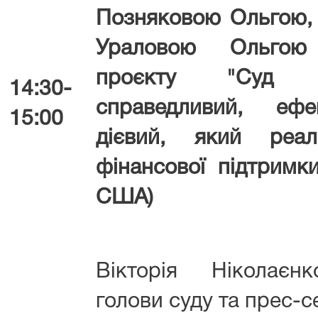
Позняковою Ольгою,
Ураловою Ольго
проєкту "Суд пр
14:30-
справедливий, еф
15:00
дієвий, який реал
фінансової підтримк
США)
Вікторія Ніколаєн
голови суду та прес-с