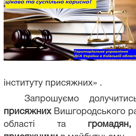
інституту присяжних» .
Запрошуємо долучитис
присяжних
Вишгородського ра
області та
громадян